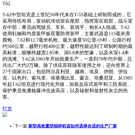
T62
T-62中型坦克是上世纪50年代末在T-55基础上研制而成的，它
采用传统布局，发动机传动室在尾部，指挥室在前部，战斗室
在中部，乘员由驾驶员、车长、装填手、炮长4人组成。T-62
使用轧钢和均质装甲板双重防弹装甲，主要武器是115毫米滑
膛炮、7.62和12.7毫米机枪。最大速度50公里/小时，公路行程
约500公里，越野行程400公里，越野性能达到了研制时期的最
高标准，能够跨越宽2.85米、深0.8米的堑壕，以及水深1.4米
的浅滩。T-62从1961年开始批量生产，一直到70年代中期，总
共出厂大约2万辆。除了供应苏联陆军使用之外，还向世界上
27个国家出口，包括阿尔及利亚、越南、埃及、伊朗、伊拉
克、以色列、索马里、埃塞俄比亚、蒙古、坦桑尼亚。从1985
年起T-62坦克进行现代化升级，加装反应式装甲和三防系统，
保护乘员免遭核爆冲击波高压，以及辐射和放射性灰尘的伤
害。
打赏
下一篇:
新型高效重型细碎机该如何选择合适的生产厂家