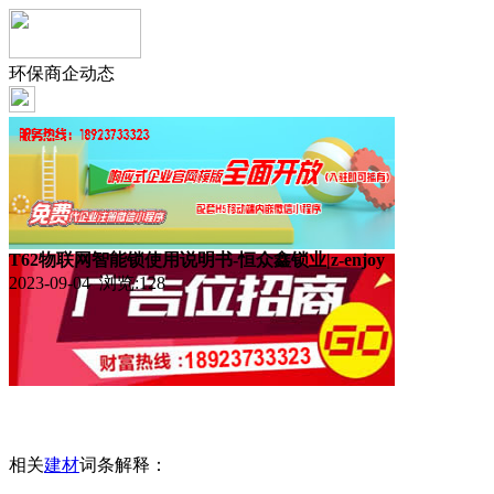
环保商企动态
T62物联网智能锁使用说明书-恒众鑫锁业|z-enjoy
2023-09-04 浏览:
128
相关
建材
词条解释：