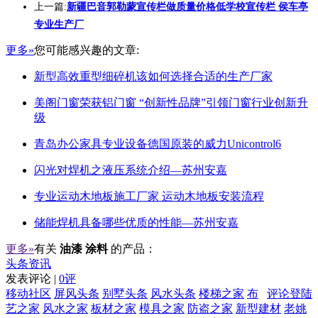
上一篇:
新疆巴音郭勒蒙宣传栏做质量价格低学校宣传栏 侯车亭
专业生产厂
更多»
您可能感兴趣的文章:
新型高效重型细碎机该如何选择合适的生产厂家
美阁门窗荣获铝门窗 “创新性品牌”引领门窗行业创新升
级
青岛办公家具专业设备德国原装的威力Unicontrol6
闪光对焊机之液压系统介绍—苏州安嘉
专业运动木地板施工厂家 运动木地板安装流程
储能焊机具备哪些优质的性能—苏州安嘉
更多»
有关
油漆 涂料
的产品：
头条资讯
发表评论 |
0评
移动社区
屏风头条
别墅头条
风水头条
楼梯之家
布
评论登陆
艺之家
风水之家
板材之家
模具之家
防盗之家
新型建材
老姚