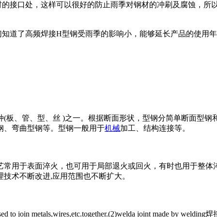
材的接口处，这样可以很好的防止雨季对钢材的冲刷及腐蚀，所
们知道了高频焊接H型钢受雨季的影响小，能够延长产品的使用年
(板、管、型、丝 )之一。根据断面形状，型钢分简单断面型钢
钢、弯曲型钢等。型钢一般用于
机械
加工、结构连接等。
常用于表面淬火，也可用于局部退火或回火，有时也用于整体淬
理技术不断改进,应用范围也不断扩大。
sed to join me
tals,wires,etc.together.(2)welda join