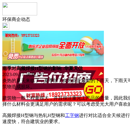
环保商企动态
雨季对高频焊接H型钢的影响 -华夏天信
2023-09-17 浏览:
140
炎热的夏天来临了，夏季除了炎热就是频繁的下雨天，下雨天
筑物造成损坏。
建筑物一般工程量很大，并且很注重完工产品的质量，因此我
择什么材料会更满足用户的需求呢？可以考虑受光大用户喜欢
高频焊接H型钢与热轧H型钢和
工字钢
进行对比适合全天候进行
速度快，符合建筑业的要求。