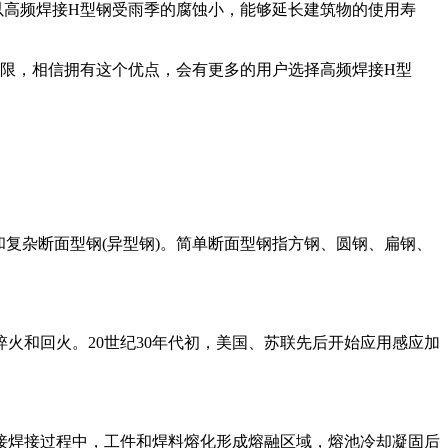
以高频焊接H型钢受雨季的腐蚀小，能够延长建筑物的使用寿
限，相信拥有这个优点，会有更多的用户选择高频焊接H型
和复杂断面型钢(异型钢)。简单断面型钢指方钢、圆钢、扁钢、
火和回火。20世纪30年代初，美国、苏联先后开始应用感应加
t made by welding焊接焊接过程中，工件和焊料熔化形成熔融区域，熔池冷却凝固后