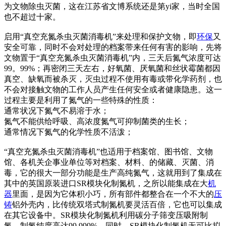
为文物除虫灭菌，这在江苏省文博系统还是第yi家，当时全国
也不超过十家。
启用“真空充氮杀虫灭菌消毒机”来处理和保护文物，即
环保
又
安全可靠，同时不会对处理的档案带来任何有害的影响，先将
文物置于“真空充氮杀虫灭菌消毒机”内，三天后氮气浓度可达
99。99%；再密闭三天左右，好氧菌、厌氧菌和丝状霉菌都因
真空、缺氧而被杀灭，灭虫过程不使用有毒或带化学药剂，也
不会对接触文物的工作人员产生任何安全或者健康隐患。这一
过程主要是利用了氮气的一些特殊的性质：
通常状况下氮气不易溶于水；
氮气不能供给呼吸、高浓度氮气可抑制菌类的生长；
通常情况下氮气的化学性质不活泼；
“真空充氮杀虫灭菌消毒机”也适用于档案馆、图书馆、文物
馆、各机关企事业单位等对档案、材料、的储藏、灭菌、消
毒，它的很大一部分功能是生产高纯氮气，这就用到了集成在
其中的英国原装进口SR模块化制氮机，之所以能集成在大
机
器
里面，是因为它体积小巧，所有部件都整合在一个不大的
压
铸
铝外壳内，比传统双塔式制氮机要灵活百倍，它也可以集成
在其它设备中。SR模块化制氮机利用碳分子筛变压吸附制
氮，制氮纯度高达99.999%。同时，SR模块化制氮机无可比拟