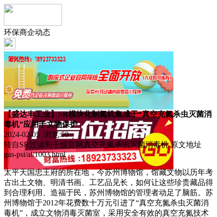
环保商企动态
【盛达丰工业】SR模块化制氮机集成于“真空充氮杀虫灭菌消
毒机”应用于文物保护
2024-02-05 浏览:
59
转自SR过滤和干燥官网真空充氮杀虫灭菌消毒机 原文地址
gas-psi/al/1003.html
太平天国忠王府的所在地，今苏州博物馆，馆藏文物以历年考
古出土文物、明清书画、工艺品见长，如何让这些珍贵藏品得
到合理利用、造福于民，苏州博物馆的管理者动足了脑筋。苏
州博物馆于2012年花费数十万元引进了“真空充氮杀虫灭菌消
毒机”，成立文物消毒灭菌室，采用安全有效的真空充氮技术